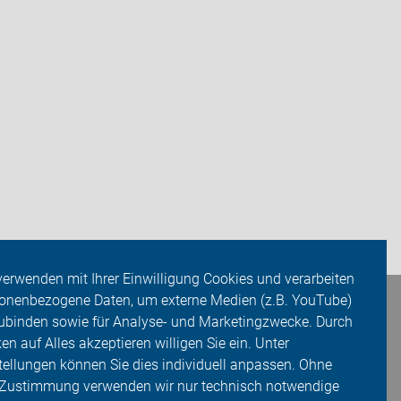
verwenden mit Ihrer Einwilligung Cookies und verarbeiten
onenbezogene Daten, um externe Medien (z.B. YouTube)
ubinden sowie für Analyse- und Marketingzwecke. Durch
ken auf Alles akzeptieren willigen Sie ein. Unter
tellungen können Sie dies individuell anpassen. Ohne
 Zustimmung verwenden wir nur technisch notwendige