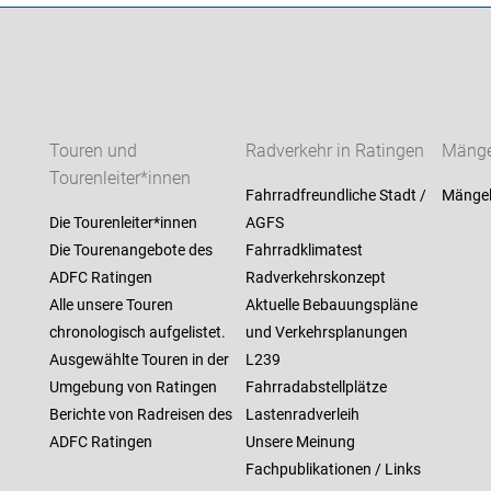
Touren und
Radverkehr in Ratingen
Mänge
Tourenleiter*innen
Fahrradfreundliche Stadt /
Mängel
Die Tourenleiter*innen
AGFS
Die Tourenangebote des
Fahrradklimatest
ADFC Ratingen
Radverkehrskonzept
Alle unsere Touren
Aktuelle Bebauungspläne
chronologisch aufgelistet.
und Verkehrsplanungen
Ausgewählte Touren in der
L239
Umgebung von Ratingen
Fahrradabstellplätze
Berichte von Radreisen des
Lastenradverleih
ADFC Ratingen
Unsere Meinung
Fachpublikationen / Links