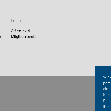
Login
Aktiven- und
en
Mitgliederbereich
Wir 
pers
einz
Klic
Eins
Ihre