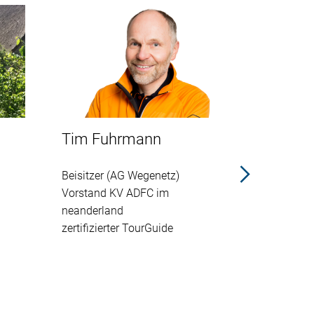
Tim Fuhrmann
Erhard T
Beisitzer (AG Wegenetz)
zerifizierte
Vorstand KV ADFC im
neanderland
zertifizierter TourGuide