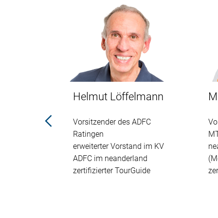
Helmut Löffelmann
M
n)
Vorsitzender des ADFC
Vo
Guide
Ratingen
MT
erweiterter Vorstand im KV
ne
ADFC im neanderland
(M
zertifizierter TourGuide
ze