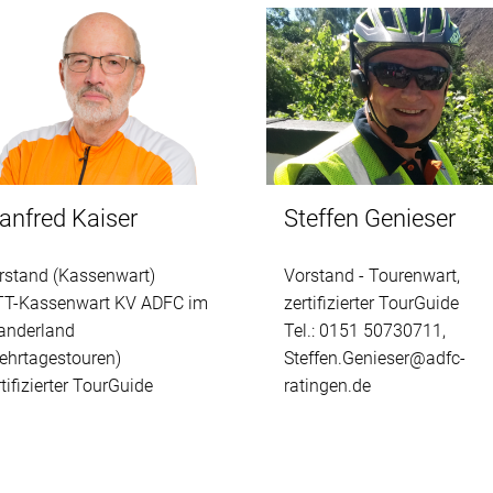
anfred Kaiser
Steffen Genieser
rstand (Kassenwart)
Vorstand - Tourenwart,
T-Kassenwart KV ADFC im
zertifizierter TourGuide
anderland
Tel.: 0151 50730711,
ehrtagestouren)
Steffen.Genieser@adfc-
rtifizierter TourGuide
ratingen.de